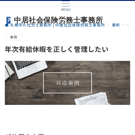
MENU
中居社会保険労務士事務所
札幌市の社労士事務所 | 中居社会保険労務士事務所
事例
年次
事例
年次有給休暇を正しく管理したい